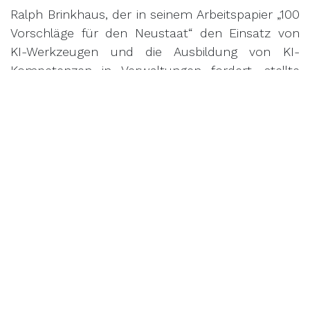
Ralph Brinkhaus, der in seinem Arbeitspapier „100
Vorschläge für den Neustaat“ den Einsatz von
KI-Werkzeugen und die Ausbildung von KI-
Kompetenzen in Verwaltungen fordert, stellte
viele Fachfragen zum Gütersloher Weg der
digitalen Transformation und erklärte, diesen als
vorbildliches Beispiel mit nach Berlin zu nehmen.
DIESEN BEITRAG TEILEN